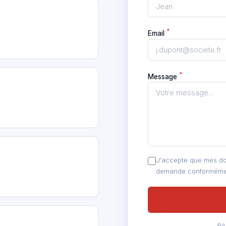
*
Email
*
Message
J'accepte que mes don
demande conforméme
Ré