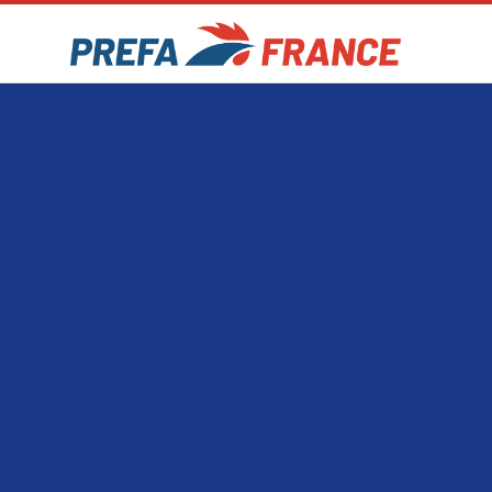
Accueil
Produits
Conformité
Presse
Con
🇫🇷
FR
🇬🇧
EN
🇪🇸
ES
🇮🇹
IT
🇩🇪
DE