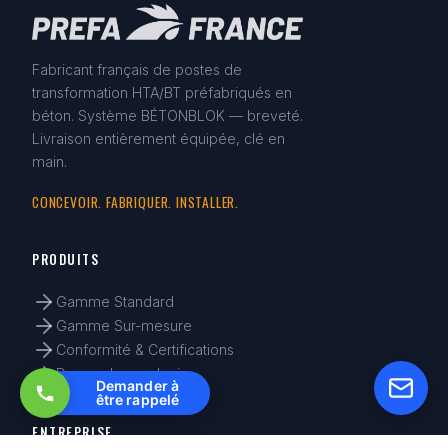
Fabricant français de postes de
transformation HTA/BT préfabriqués en
béton. Système BÉTONBLOK — breveté.
Livraison entièrement équipée, clé en
main.
CONCEVOIR. FABRIQUER. INSTALLER.
PRODUITS
Gamme Standard
Gamme Sur-mesure
Conformité & Certifications
Demander un devis
Demander à
être rappelé
ENTREPRISE