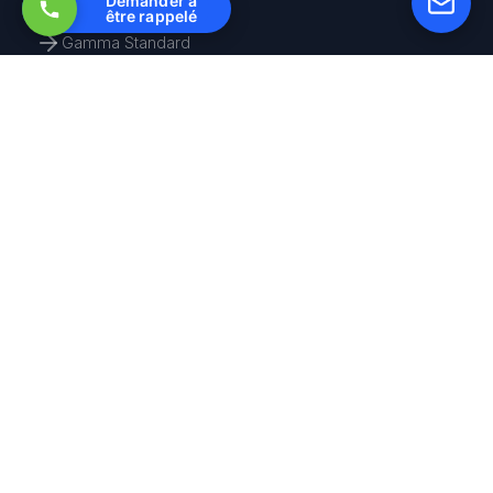
Demander à
être rappelé
Gamma Standard
Gamma Su Misura
Conformità e Certificazioni
Richiedi un preventivo
AZIENDA
Sala stampa
Regolamentazione
Contattarci
CONTATTO
1 Rue Léon Hennebique
24100 Bergerac
05 32 50 00 52
contact@prefafrance.fr