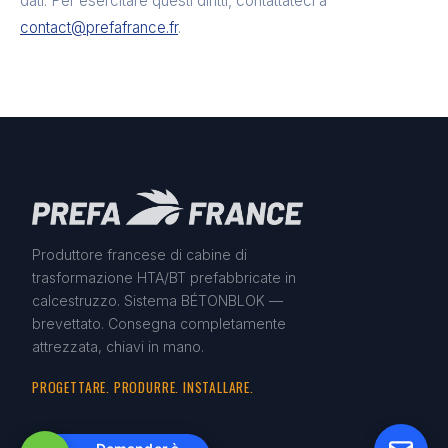
dati. Per esercitare questi diritti, contattateci a
contact@prefafrance.fr
.
Produttore francese di cabine di
trasformazione HTA/BT prefabbricate in
calcestruzzo. Sistema BÉTONBLOK —
brevettato. Consegna completamente
attrezzata, chiavi in mano.
PROGETTARE. PRODURRE. INSTALLARE.
PRODOTTI