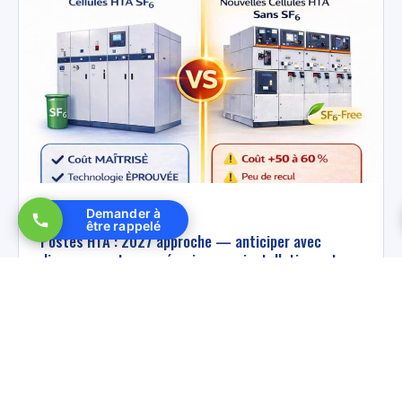
Demander à
9 février 2026
être rappelé
Postes HTA : 2027 approche — anticiper avec
discernement pour sécuriser vos installations et
maîtriser vos coûts
À l'horizon 2027, les normes applicables aux cellules
HTA vont évoluer. Cette évolution réglementaire va
entraîner une transformation des gammes de matériel.
Analyse factuelle et nuancée.
LIRE L'ARTICLE