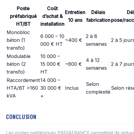
Poste
Coût
Entretien
Délais
Dél
préfabriqué
d’achat &
10 ans
fabrication
pose/rac
HT/BT
installation
Monobloc
6 000 – 10
2 à 8
béton (1
~400 €
2 à 5 jour
000 € HT
semaines
transfo)
Modulable
10 000 –
4 à 12
béton (2
15 000 €
~600 €
2 à 7 jour
semaines
transfo)
HT
Raccordement
14 000 –
Selon
HTA/BT >160
30 000 €
Inclus
Selon rés
complexité
kVA
+
CONCLUSION
Les postes préfabriqués PREFAFRANCE permettent de réduir